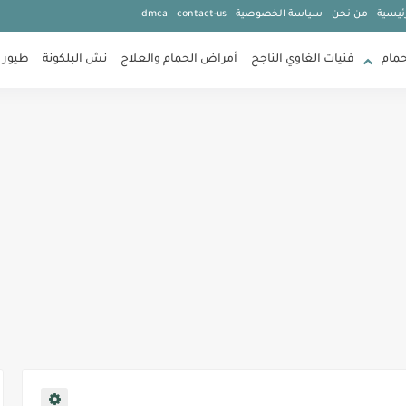
ئيسية
من نحن
سياسة الخصوصية
contact-us
dmca
حمام
فنيات الغاوي الناجح
أمراض الحمام والعلاج
نش البلكونة
طيور 