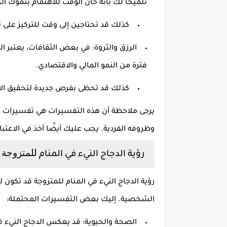
تلميحًا لك بأنه حان الوقت للاهتمام بنموك 
كذلك قد تحتاجين إلى وقت للتركيز على
الرزق والثروة
:
في بعض الثقافات، يعتبر الدج
فترة من النمو المالي والاقتصادي
.
كذلك قد تحظى بفرص جديدة لتحقيق الاست
يرجى ملاحظة أن هذه التفسيرات هي تفسيرات ع
وظروفه الفردية
.
يجب عليك أيضًا أخذ في الاعت
للمتزوجة
رؤية الدجاج النيء في المنام
رؤية الدجاج النيء في المنام للمتزوجة قد تكون
الشخصية
.
إليك بعض التفسيرات المحتملة
:
الصحة والحيوية
:
قد يعكس الدجاج النيء ف