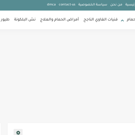
ئيسية
من نحن
سياسة الخصوصية
contact-us
dmca
حمام
فنيات الغاوي الناجح
أمراض الحمام والعلاج
نش البلكونة
طيور 