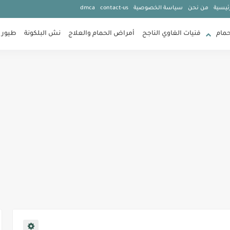
ئيسية
من نحن
سياسة الخصوصية
contact-us
dmca
حمام
فنيات الغاوي الناجح
أمراض الحمام والعلاج
نش البلكونة
طيور 