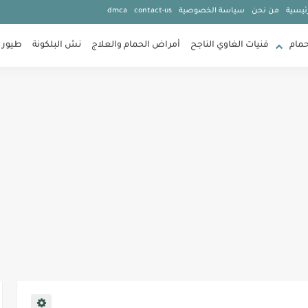
ئيسية
من نحن
سياسة الخصوصية
contact-us
dmca
حمام
فنيات الغاوي الناجح
أمراض الحمام والعلاج
نش البلكونة
طيور 