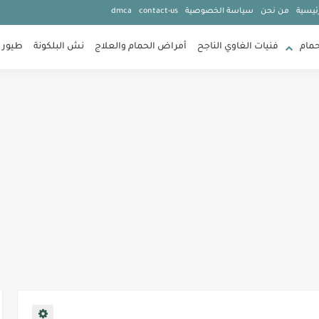
ئيسية
من نحن
سياسة الخصوصية
contact-us
dmca
حمام
فنيات الغاوي الناجح
أمراض الحمام والعلاج
نش البلكونة
طيور 