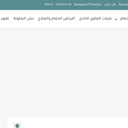
ئيسية
من نحن
سياسة الخصوصية
contact-us
dmca
حمام
فنيات الغاوي الناجح
أمراض الحمام والعلاج
نش البلكونة
طيور 