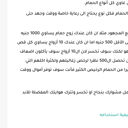
غاوي كل أنواع الحمام.
الحمام فكل نوع يحتاج الى رعاية خاصة ووقت وجهد حتى
كثرة الحمام الرخيص تقلل المكسب وتضيع المجهود مثلا ان كان عندك زوج حمام يساوي 1000 جنيه
حين تبيع زغلولين من انتاجه سوف تكسب على الأقل 500 جنيه اما ان كان عندك 10 أزواج يساوي كل قص
منهم 100 جنيه بإجمالي 1000 جنيه الثمن هو هو لكنك سوف تخسر لان ال10 أزواج سوف يأكلون اضعاف
القص الواحد الغالي وحين تبيع من انتاجهم لن تحصل ال500 نظرا لرخص زغاليلهم ولكثرة اكلهم التي
يرا من الحمام الرخيص الكثير فأنت سوف توفر أموال ووقت
مل مشوارك بنجاح او تخسر وتترك هوايتك المفضلة للأبد
يفية استخدامه