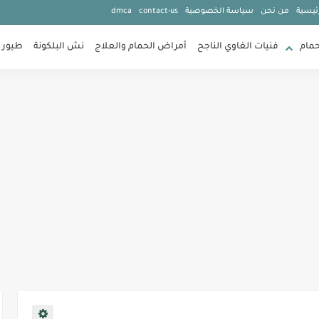
ئيسية
من نحن
سياسة الخصوصية
contact-us
dmca
حمام
فنيات الغاوي الناجح
أمراض الحمام والعلاج
نش البلكونة
طيور 