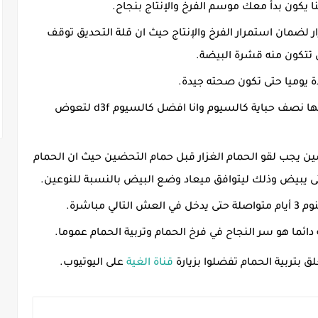
نا يكون بدأ معك موسم الفرخ والإنتاج بنجاح.
 لضمان استمرار الفرخ والإنتاج حيث ان قلة التحديق توقف
ي تتكون منه قشرة البيضة.
ة يوميا حتى تكون صحته جيدة.
بعد وضع الانثى للبيضة الثانية يجب إعطائها نصف حباية كالسيوم وانا افضل كالسيوم d3f لتعوض
ضين يجب لقو الحمام الغزار قبل حمام التحضين حيث ان الحمام
ى يبيض وذلك ليتوافق ميعاد وضع البيض بالنسبة للنوعين.
مباشرة.
ائما هو سر النجاح في فرخ الحمام وتربية الحمام عموما.
لق بتربية الحمام تفضلوا بزيارة
قناة الغية
على اليوتيوب.