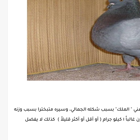
عني " الملك" بسبب شكله الجمالي، وسيره متبخترا بسبب وزنه
الثقيل مقارنة بأنواع الحمام الأخرى، فهو الذي يزن غالباً ١ كيلو جرام ( أو أقل أو أكثر قليلاً ) كذلك لا يفضل