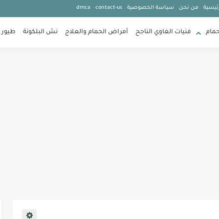
ئيسية
من نحن
سياسة الخصوصية
contact-us
dmca
حمام
فنيات الغاوي الناجح
أمراض الحمام والعلاج
نش البلكونة
طيور 